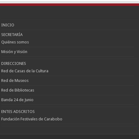
Kızılay
Escort
Etlik
Escort
Keçiören
Escort
INICIO
SECRETARÍA
Quiénes somos
Misión y Visión
DIRECCIONES
Red de Casas de la Cultura
Red de Museos
Red de Bibliotecas
Banda 24 de Junio
ENTES ADSCRITOS
Fundación Festivales de Carabobo