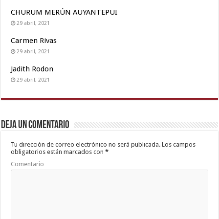
british
CHURUM MERÚN AUYANTEPUI
man
maya
29 abril, 2021
Carmen Rivas
29 abril, 2021
Jadith Rodon
29 abril, 2021
Deja un comentario
Tu dirección de correo electrónico no será publicada.
Los campos
obligatorios están marcados con
*
Comentario