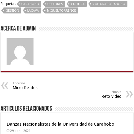
with
Etiquetas
CARABOBO
CULTORES
CULTURA
CULTURA CARABOBO
hot
GESTIÓN
LACAVA
MIGUEL TORRENCE
girlfriend
in
Acerca de admin
hotel
,
beeg
com
,
indian
porn
first
night
,
desi
xxx
,
Anterior
Micro Relatos
hd
Nuevo
hot
Reto Video
xxx
Artículos relacionados
video
,
desi
bhabi
Danzas Nacionalistas de la Universidad de Carabobo
fucks
29 abril, 2021