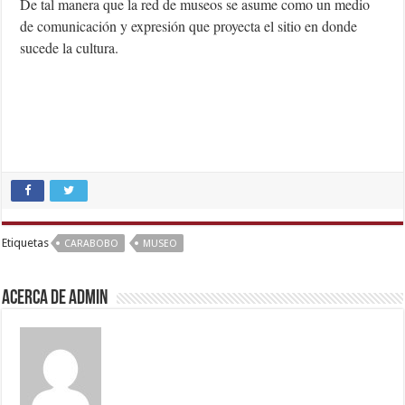
De tal manera que la red de museos se asume como un medio
de comunicación y expresión que proyecta el sitio en donde
sucede la cultura.
indian
group
porn
video
,
Etiquetas
CARABOBO
MUSEO
indian
porn
Acerca de admin
kamasutra
,
xxx
video
,
xxx
video
hd