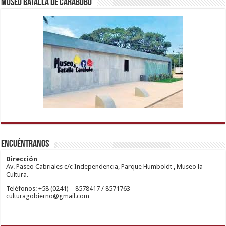
Museo Batalla de Carabobo
1xbetm.info
https://mvbcasino.com/
deneme
Kadıköy
hipas.info
bonusu
Escort
wiibet.com
veren
Ataşehir
Encuéntranos
mariobet
siteler
Escort
giriş
Anadolu
restbetcdn.com
Yakası
Dirección
Escort
Av. Paseo Cabriales c/c Independencia, Parque Humboldt , Museo la
Kadıköy
Cultura.
Escort
Teléfonos: +58 (0241) – 8578417 / 8571763
Ataşehir
culturagobierno@gmail.com
Escort
Anadolu
Yakası
Escort
Pendik