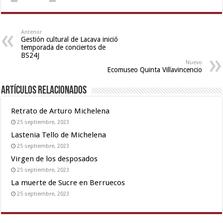
full
hd
,
xxx
Anterior
Gestión cultural de Lacava inició
videos
temporada de conciertos de
hd
BS24J
videos
,
Nuevo
Ecomuseo Quinta Villavincencio
Indo
scandal
Artículos relacionados
sex
bokep
Retrato de Arturo Michelena
video
25 septiembre, 2023
Lastenia Tello de Michelena
25 septiembre, 2023
Virgen de los desposados
25 septiembre, 2023
La muerte de Sucre en Berruecos
25 septiembre, 2023