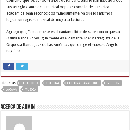
Comentó que los conocimientos de Rafael Osuna lo han llevado a que
sus arreglos tanto de la musical popular como lo de la música
académica sean reconocidos mundialmente, ya que los mismos
logran un registro musical de muy alta factura.
Agregó que, “actualmente es el cantante líder de su propia orquesta,
Osuna Banda Show, igualmente es el cantante líder y arreglista de la
Orquesta Banda Jazz de Las Américas que dirige el maestro Ángelo
Pagliuca”.
tamil
desi
sex
,
hindi
Etiquetas
CARABOBO
CULTURA
CULTURA CARABOBO
GESTIÓN
story
LACAVA
MUSICA
sex
video
,
Acerca de admin
indian
hd
porn
,
chudai