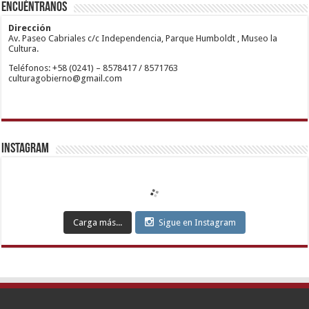
Encuéntranos
mariobet
siteler
Escort
giriş
Anadolu
restbetcdn.com
Yakası
Dirección
Escort
Av. Paseo Cabriales c/c Independencia, Parque Humboldt , Museo la
Kadıköy
Cultura.
Escort
Teléfonos: +58 (0241) – 8578417 / 8571763
Ataşehir
culturagobierno@gmail.com
Escort
Anadolu
Yakası
Escort
Pendik
Escort
Maltepe
Escort
Instagram
Kurtköy
Escort
Ankara
Escort
Eryaman
Escort
Etimesgut
Carga más...
Sigue en Instagram
Escort
Sincan
Escort
Çankaya
Escort
Kızılay
Escort
Etlik
Escort