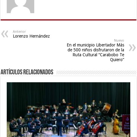
hindi
video
,
Indian
hidden
camera
Anterior
Lorenzo Hernández
shower
,
Nuevo
bf
En el municipio Libertador Más
de 500 niños disfrutaron de la
video
Ruta Cultural “Carabobo Te
Quiero”
Artículos relacionados