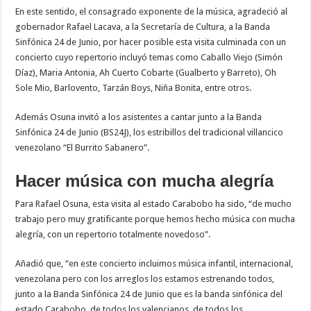
En este sentido, el consagrado exponente de la música, agradeció al
gobernador Rafael Lacava, a la Secretaría de Cultura, a la Banda
Sinfónica 24 de Junio, por hacer posible esta visita culminada con un
concierto cuyo repertorio incluyó temas como Caballo Viejo (Simón
Díaz), Maria Antonia, Ah Cuerto Cobarte (Gualberto y Barreto), Oh
Sole Mio, Barlovento, Tarzán Boys, Niña Bonita, entre otros.
Además Osuna invitó a los asistentes a cantar junto a la Banda
Sinfónica 24 de Junio (BS24J), los estribillos del tradicional villancico
venezolano “El Burrito Sabanero”.
Hacer música con mucha alegría
Para Rafael Osuna, esta visita al estado Carabobo ha sido, “de mucho
trabajo pero muy gratificante porque hemos hecho música con mucha
alegría, con un repertorio totalmente novedoso”.
Añadió que, “en este concierto incluimos música infantil, internacional,
venezolana pero con los arreglos los estamos estrenando todos,
junto a la Banda Sinfónica 24 de Junio que es la banda sinfónica del
estado Carabobo, de todos los valencianos, de todos los