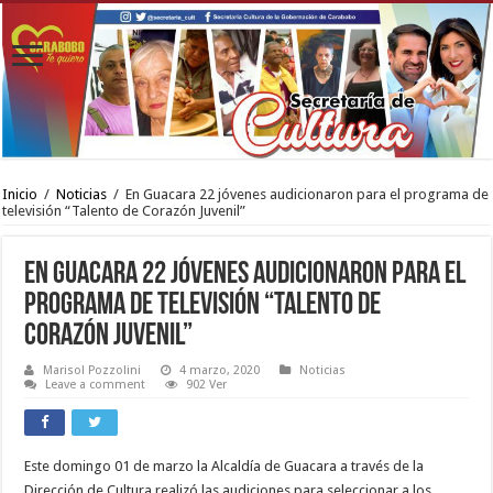
Inicio
/
Noticias
/
En Guacara 22 jóvenes audicionaron para el programa de
televisión “Talento de Corazón Juvenil”
En Guacara 22 jóvenes audicionaron para el
programa de televisión “Talento de
Corazón Juvenil”
Marisol Pozzolini
4 marzo, 2020
Noticias
Leave a comment
902 Ver
Este domingo 01 de marzo la Alcaldía de Guacara a través de la
Dirección de Cultura realizó las audiciones para seleccionar a los