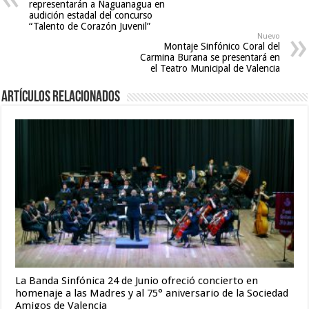
representarán a Naguanagua en
bokep
audición estadal del concurso
video
“Talento de Corazón Juvenil”
,
Nuevo
indian
Montaje Sinfónico Coral del
maid
Carmina Burana se presentará en
el Teatro Municipal de Valencia
fucked
by
Artículos relacionados
boss
,
desi
mobile
xxx
sex
videos
download
3gp
La Banda Sinfónica 24 de Junio ofreció concierto en
homenaje a las Madres y al 75° aniversario de la Sociedad
Amigos de Valencia