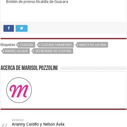
Boletin de prensa Alcaldía de Guacara
new
hd
xxx
videos
,
Etiquetas
CULTURA
CULTURA CARABOBO
NANCY DE LACAVA
telugu
RAFAEL LACAVA
SECRETARÍA DE CULTURA
porn
stars
,
Acerca de Marisol Pozzolini
desi
aunty
fuking
in
clear
telugu
voice
,
Indo
scandal
Anterior
Arianny Castillo y Nelson Ávila
sex