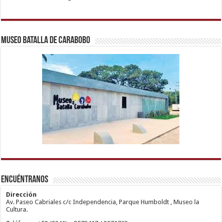
Museo Batalla de Carabobo
1xbetm.info
https://mvbcasino.com/
deneme
Kadıköy
hipas.info
bonusu
Escort
wiibet.com
veren
Ataşehir
Encuéntranos
mariobet
siteler
Escort
giriş
Anadolu
restbetcdn.com
Yakası
Dirección
Escort
Av. Paseo Cabriales c/c Independencia, Parque Humboldt , Museo la
Kadıköy
Cultura.
Escort