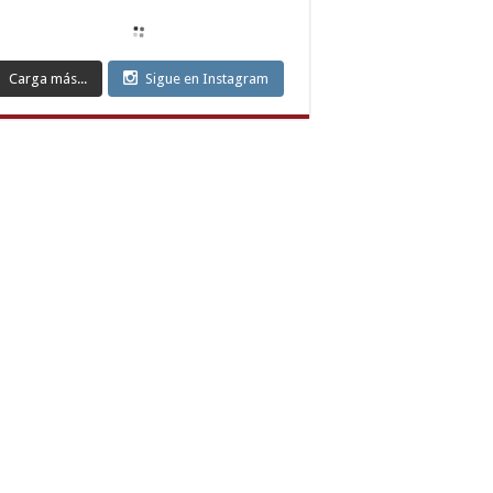
ort
yaman
ort
mesgut
Carga más...
Sigue en Instagram
ort
can
ort
nkaya
ort
ılay
ort
k
ort
iören
ort