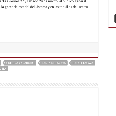
s días viernes 27 y sábado 28 de marzo, el público general
Esc
 la gerencia estadal del Sistema y en las taquillas del Teatro
Er
Esc
Eti
Esc
Sin
Esc
Ça
Esc
Kız
Esc
Etli
Esc
Keç
Esc
CULTURA CARABOBO
NANCY DE LACAVA
RAFAEL LACAVA
UELA