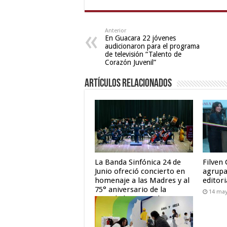
bf
,
hindi
film
Anterior
En Guacara 22 jóvenes
hindi
audicionaron para el programa
blue
de televisión “Talento de
film
Corazón Juvenil”
,
live
Artículos relacionados
blue
film
La Banda Sinfónica 24 de
Filven
Junio ofreció concierto en
agrupa
homenaje a las Madres y al
editori
75° aniversario de la
14 may
Sociedad Amigos de
Valencia
22 mayo, 2025