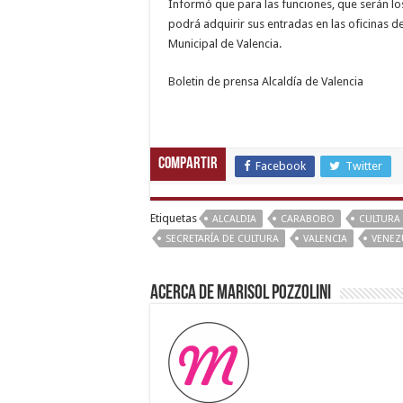
Informó que para las funciones, que serán lo
podrá adquirir sus entradas en las oficinas de
Municipal de Valencia.
Boletin de prensa Alcaldía de Valencia
xxx
Compartir
Facebook
Twitter
video
com
,
ove
Etiquetas
ALCALDIA
CARABOBO
CULTURA
sex
SECRETARÍA DE CULTURA
VALENCIA
VENEZ
video
,
english
Acerca de Marisol Pozzolini
sex
video
,
xxx
sunny
leone
xxx