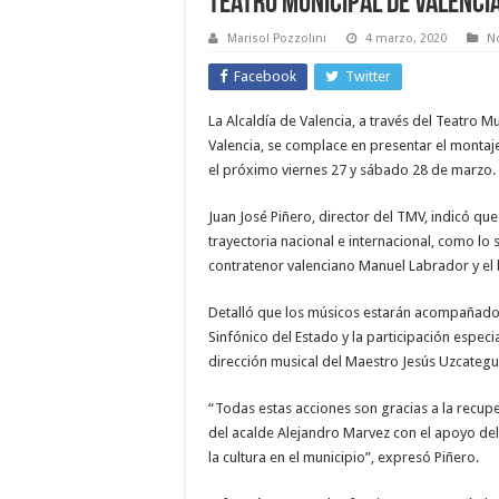
Teatro Municipal de Valenci
Marisol Pozzolini
4 marzo, 2020
No
Facebook
Twitter
La Alcaldía de Valencia, a través del Teatro 
Valencia, se complace en presentar el montaj
el próximo viernes 27 y sábado 28 de marzo.
Juan José Piñero, director del TMV, indicó qu
trayectoria nacional e internacional, como lo
contratenor valenciano Manuel Labrador y el
Detalló que los músicos estarán acompañados
Sinfónico del Estado y la participación espec
dirección musical del Maestro Jesús Uzcategu
“Todas estas acciones son gracias a la recupe
del acalde Alejandro Marvez con el apoyo d
la cultura en el municipio”, expresó Piñero.