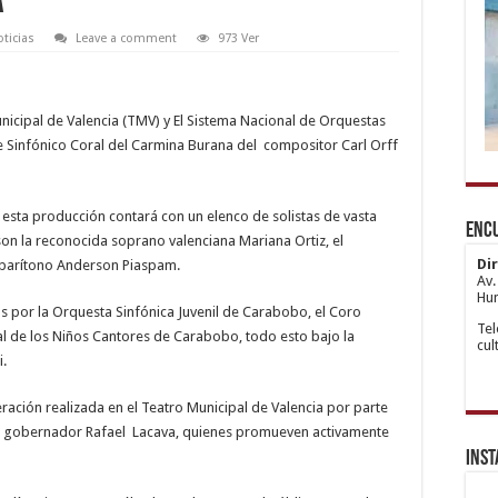
a
ticias
Leave a comment
973 Ver
Municipal de Valencia (TMV) y El Sistema Nacional de Orquestas
e Sinfónico Coral del Carmina Burana del compositor Carl Orff
1x
htt
de
Ka
hip
bo
Esc
wii
ve
Ata
e esta producción contará con un elenco de solistas de vasta
Enc
ma
sit
Esc
 son la reconocida soprano valenciana Mariana Ortiz, el
gir
An
re
Yak
Di
 barítono Anderson Piaspam.
Esc
Av.
Ka
Hum
 por la Orquesta Sinfónica Juvenil de Carabobo, el Coro
Esc
Tel
Ata
ial de los Niños Cantores de Carabobo, todo esto bajo la
cu
Esc
i.
An
Yak
Esc
ración realizada en el Teatro Municipal de Valencia por parte
Esc
Ma
el gobernador Rafael Lacava, quienes promueven activamente
Esc
Ins
Kur
Esc
An