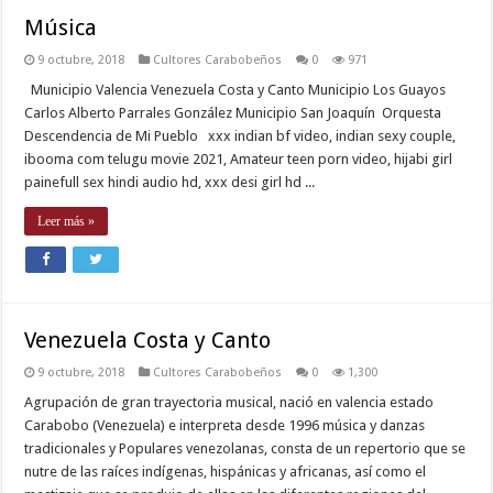
Música
9 octubre, 2018
Cultores Carabobeños
0
971
Municipio Valencia Venezuela Costa y Canto Municipio Los Guayos
Carlos Alberto Parrales González Municipio San Joaquín Orquesta
Descendencia de Mi Pueblo xxx indian bf video, indian sexy couple,
ibooma com telugu movie 2021, Amateur teen porn video, hijabi girl
painefull sex hindi audio hd, xxx desi girl hd ...
Leer más »
Venezuela Costa y Canto
9 octubre, 2018
Cultores Carabobeños
0
1,300
Agrupación de gran trayectoria musical, nació en valencia estado
Carabobo (Venezuela) e interpreta desde 1996 música y danzas
tradicionales y Populares venezolanas, consta de un repertorio que se
nutre de las raíces indígenas, hispánicas y africanas, así como el