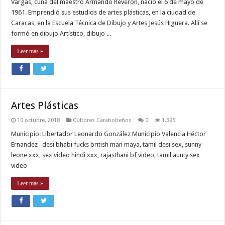
Vargas, cuna del maestro Armando Reverón, nació el 6 de mayo de
1961. Emprendió sus estudios de artes plásticas, en la ciudad de
Caracas, en la Escuela Técnica de Dibujo y Artes Jesús Higuera. Allí se
formó en dibujo Artístico, dibujo ...
Leer más »
Artes Plásticas
10 octubre, 2018
Cultores Carabobeños
0
1,395
Municipio: Libertador Leonardo González Municipio Valencia Héctor
Ernandez desi bhabi fucks british man maya, tamil desi sex, sunny
leone xxx, sex video hindi xxx, rajasthani bf video, tamil aunty sex
video
Leer más »