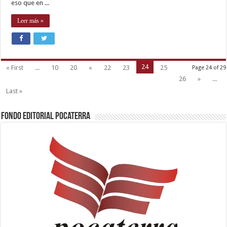
eso que en ...
Leer más »
24
« First
...
10
20
«
22
23
25
Page 24 of 29
26
»
...
Last »
Fondo Editorial Pocaterra