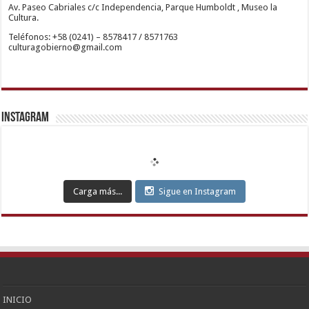
Escort
Av. Paseo Cabriales c/c Independencia, Parque Humboldt , Museo la
Kadıköy
Cultura.
Escort
Teléfonos: +58 (0241) – 8578417 / 8571763
Ataşehir
culturagobierno@gmail.com
Escort
Anadolu
Yakası
Escort
Pendik
Escort
Maltepe
Escort
Instagram
Kurtköy
Escort
Ankara
Escort
Eryaman
Escort
Etimesgut
Carga más...
Sigue en Instagram
Escort
Sincan
Escort
Çankaya
Escort
Kızılay
Escort
Etlik
Escort
Keçiören
Escort
INICIO