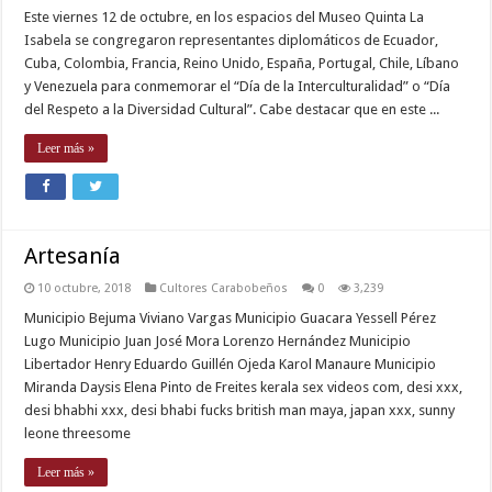
Este viernes 12 de octubre, en los espacios del Museo Quinta La
Isabela se congregaron representantes diplomáticos de Ecuador,
Cuba, Colombia, Francia, Reino Unido, España, Portugal, Chile, Líbano
y Venezuela para conmemorar el “Día de la Interculturalidad” o “Día
del Respeto a la Diversidad Cultural”. Cabe destacar que en este ...
Leer más »
Artesanía
10 octubre, 2018
Cultores Carabobeños
0
3,239
Municipio Bejuma Viviano Vargas Municipio Guacara Yessell Pérez
Lugo Municipio Juan José Mora Lorenzo Hernández Municipio
Libertador Henry Eduardo Guillén Ojeda Karol Manaure Municipio
Miranda Daysis Elena Pinto de Freites kerala sex videos com, desi xxx,
desi bhabhi xxx, desi bhabi fucks british man maya, japan xxx, sunny
leone threesome
Leer más »