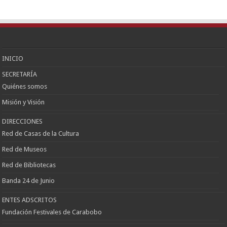
Çankaya
Escort
Kızılay
Escort
Etlik
Escort
Keçiören
Escort
INICIO
SECRETARÍA
Quiénes somos
Misión y Visión
DIRECCIONES
Red de Casas de la Cultura
Red de Museos
Red de Bibliotecas
Banda 24 de Junio
ENTES ADSCRITOS
Fundación Festivales de Carabobo