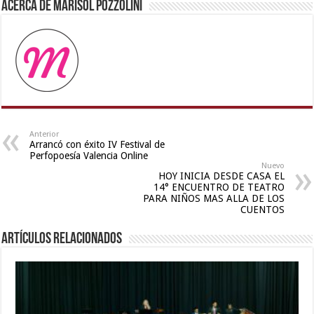
Acerca de Marisol Pozzolini
nude
,
hindi
bf
girl
,
xxx
desi
girl
hd
video
,
Anterior
Arrancó con éxito IV Festival de
kerala
Perfopoesía Valencia Online
sex
Nuevo
HOY INICIA DESDE CASA EL
videos
14° ENCUENTRO DE TEATRO
com
PARA NIÑOS MAS ALLA DE LOS
CUENTOS
Artículos relacionados