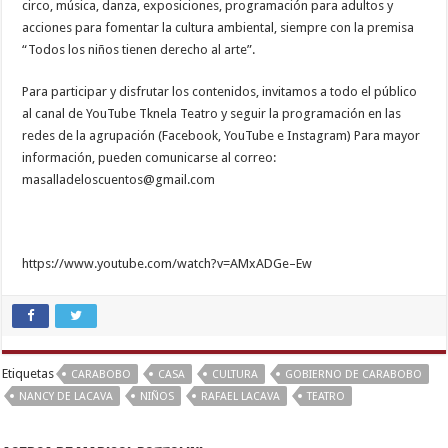
circo, música, danza, exposiciones, programación para adultos y
acciones para fomentar la cultura ambiental, siempre con la premisa
“Todos los niños tienen derecho al arte”.
Para participar y disfrutar los contenidos, invitamos a todo el público
al canal de YouTube Tknela Teatro y seguir la programación en las
redes de la agrupación (Facebook, YouTube e Instagram) Para mayor
información, pueden comunicarse al correo:
masalladeloscuentos@gmail.com
https://www.youtube.com/watch?v=AMxADGe–Ew
indian
sexy
couple
,
bhabhi
Etiquetas
CARABOBO
CASA
CULTURA
GOBIERNO DE CARABOBO
xxx
NANCY DE LACAVA
NIÑOS
RAFAEL LACAVA
TEATRO
video
,
aunty