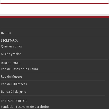
Escort
Çankaya
Escort
Kızılay
Escort
Etlik
Escort
Keçiören
Escort
INICIO
SECRETARÍA
Quiénes somos
Misión y Visión
DIRECCIONES
Red de Casas de la Cultura
Red de Museos
Red de Bibliotecas
Banda 24 de Junio
ENTES ADSCRITOS
Fundación Festivales de Carabobo