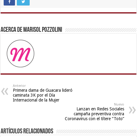
xxx
video
,
bhabhi
xxx
Acerca de Marisol Pozzolini
video
,
indian
sexy
couple
,
desi
aunt
xxx
,
hot
sexy
Anterior
Primera dama de Guacara lideró
video
,
caminata 3K por el Día
desi
Internacional de la Mujer
Nuevo
indian
Lanzan en Redes Sociales
xxx
campaña preventiva contra
Coronavirus con el títere “Toto”
hd
Artículos relacionados