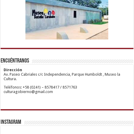
1xbetm.info
https://mvbcasino.com/
deneme
Kadıköy
hipas.info
bonusu
Escort
wiibet.com
veren
Ataşehir
Encuéntranos
mariobet
siteler
Escort
giriş
Anadolu
restbetcdn.com
Yakası
Dirección
Escort
Av. Paseo Cabriales c/c Independencia, Parque Humboldt , Museo la
Kadıköy
Cultura.
Escort
Teléfonos: +58 (0241) – 8578417 / 8571763
Ataşehir
culturagobierno@gmail.com
Escort
Anadolu
Yakası
Escort
Pendik
Escort
Maltepe
Escort
Instagram
Kurtköy
Escort
Ankara