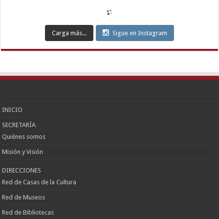
Escort
Eryaman
Escort
Etimesgut
Carga más...
Sigue en Instagram
Escort
Sincan
Escort
Çankaya
Escort
Kızılay
Escort
Etlik
Escort
Keçiören
Escort
INICIO
SECRETARÍA
Quiénes somos
Misión y Visión
DIRECCIONES
Red de Casas de la Cultura
Red de Museos
Red de Bibliotecas