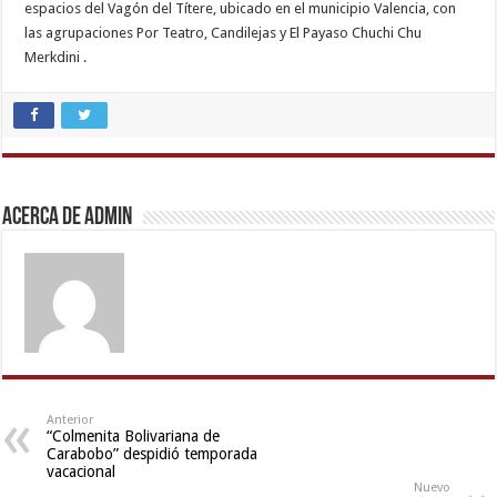
espacios del Vagón del Títere, ubicado en el municipio Valencia, con
las agrupaciones Por Teatro, Candilejas y El Payaso Chuchi Chu
Merkdini .
indian
sex
,
kajal
agarwal
sex
,
Acerca de admin
xxx
video
,
ibomma
english
movies
,
sunny
leone
hd
video
Anterior
“Colmenita Bolivariana de
xxx
,
Carabobo” despidió temporada
xxx
vacacional
Nuevo
video