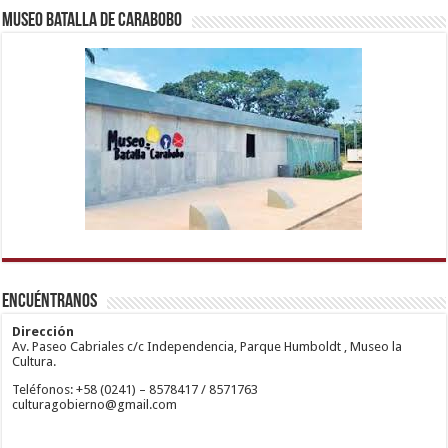
Museo Batalla de Carabobo
1xbetm.info
https://mvbcasino.com/
deneme
Kadıköy
hipas.info
bonusu
Escort
wiibet.com
veren
Ataşehir
Encuéntranos
mariobet
siteler
Escort
giriş
Anadolu
restbetcdn.com
Yakası
Dirección
Escort
Av. Paseo Cabriales c/c Independencia, Parque Humboldt , Museo la
Kadıköy
Cultura.
Escort
Teléfonos: +58 (0241) – 8578417 / 8571763
Ataşehir
culturagobierno@gmail.com
Escort
Anadolu
Yakası