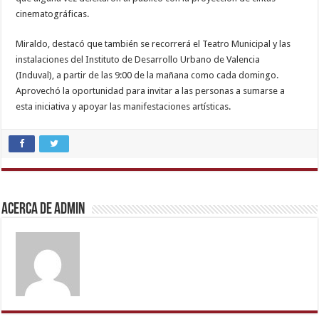
cinematográficas.
Miraldo, destacó que también se recorrerá el Teatro Municipal y las
instalaciones del Instituto de Desarrollo Urbano de Valencia
(Induval), a partir de las 9:00 de la mañana como cada domingo.
Aprovechó la oportunidad para invitar a las personas a sumarse a
esta iniciativa y apoyar las manifestaciones artísticas.
desi
bhabhi
xxx
,
xnxx
video
,
Acerca de admin
indian
teen
fucked
in
office
,
hd
hindi