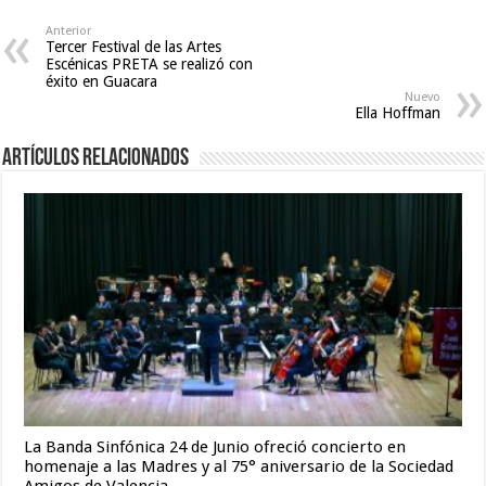
xxx
video
Anterior
,
Tercer Festival de las Artes
telugu
Escénicas PRETA se realizó con
sex
,
éxito en Guacara
Nuevo
hot
Ella Hoffman
sexy
video
Artículos relacionados
La Banda Sinfónica 24 de Junio ofreció concierto en
homenaje a las Madres y al 75° aniversario de la Sociedad
Amigos de Valencia