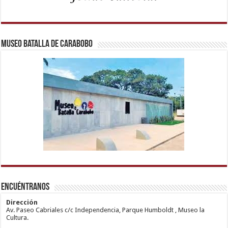
Museo Batalla de Carabobo
1xbetm.info
https://mvbcasino.com/
deneme
Kadıköy
hipas.info
bonusu
Escort
wiibet.com
veren
Ataşehir
Encuéntranos
mariobet
siteler
Escort
giriş
Anadolu
restbetcdn.com
Yakası
Dirección
Escort
Av. Paseo Cabriales c/c Independencia, Parque Humboldt , Museo la
Kadıköy
Cultura.
Escort