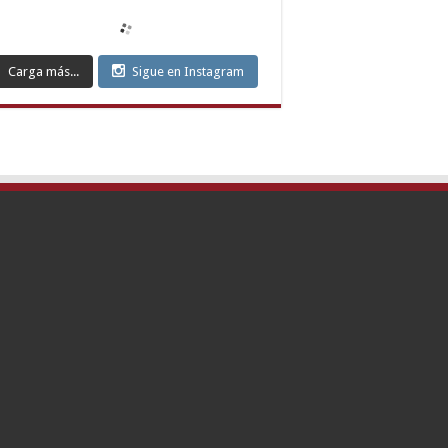
ort
yaman
ort
mesgut
Carga más...
Sigue en Instagram
ort
can
ort
nkaya
ort
ılay
ort
k
ort
iören
ort