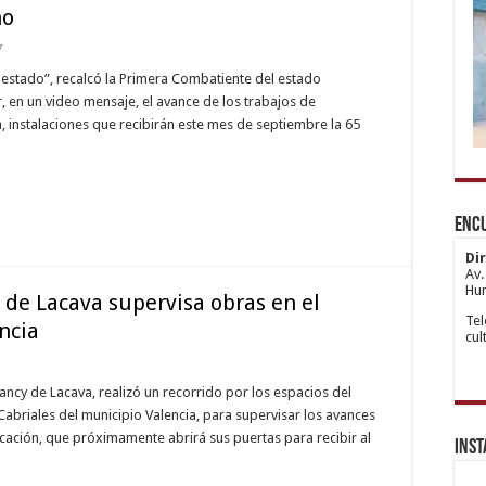
no
7
o estado”, recalcó la Primera Combatiente del estado
, en un video mensaje, el avance de los trabajos de
a, instalaciones que recibirán este mes de septiembre la 65
1x
htt
de
Ka
hip
bo
Esc
wii
ve
Ata
Enc
ma
sit
Esc
gir
An
re
Yak
Di
Esc
Av.
Ka
Hum
de Lacava supervisa obras en el
Esc
Tel
Ata
ncia
cu
Esc
An
Yak
Esc
cy de Lacava, realizó un recorrido por los espacios del
Esc
Cabriales del municipio Valencia, para supervisar los avances
Ma
Esc
cación, que próximamente abrirá sus puertas para recibir al
Ins
Kur
Esc
An