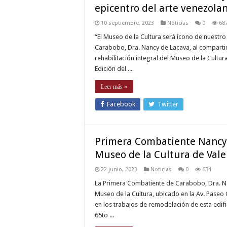
epicentro del arte venezola
10 septiembre, 2023
Noticias
0
68
“El Museo de la Cultura será ícono de nuestr
Carabobo, Dra. Nancy de Lacava, al compartir
rehabilitación integral del Museo de la Cultur
Edición del ...
Leer más »
Facebook
Twitter
Primera Combatiente Nancy 
Museo de la Cultura de Vale
22 junio, 2023
Noticias
0
634
La Primera Combatiente de Carabobo, Dra. Nan
Museo de la Cultura, ubicado en la Av. Paseo 
en los trabajos de remodelación de esta edifi
65to ...