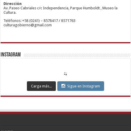
restbetcdn.com
Yakası
Dirección
Escort
Av. Paseo Cabriales c/c Independencia, Parque Humboldt , Museo la
Kadıköy
Cultura.
Escort
Teléfonos: +58 (0241) – 8578417 / 8571763
Ataşehir
culturagobierno@gmail.com
Escort
Anadolu
Yakası
Escort
Pendik
Escort
Maltepe
Escort
Instagram
Kurtköy
Escort
Ankara
Escort
Eryaman
Escort
Etimesgut
Carga más...
Sigue en Instagram
Escort
Sincan
Escort
Çankaya
Escort
Kızılay
Escort
Etlik
Escort
Keçiören
Escort