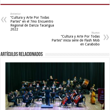
mobile
xxx
sex
Anterior
“Cultura y Arte Por Todas
videos
Partes” en el 7mo Encuentro
download
Regional de Danza Tacarigua
3gp
2022
,
Nuevo
english
“Cultura y Arte Por Todas
bf
Partes” inicia serie de Flash Mob
en Carabobo
sexy
film
,
Artículos relacionados
desi
indian
sex
with
hot
girlfriend
in
hotel