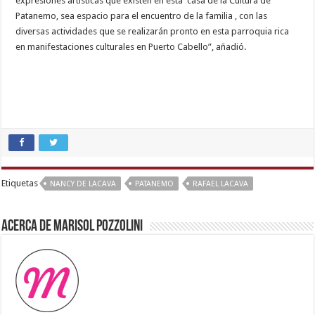
expresiones artísticas que existen en esta casa de la Cultura de
Patanemo, sea espacio para el encuentro de la familia , con las
diversas actividades que se realizarán pronto en esta parroquia rica
en manifestaciones culturales en Puerto Cabello”, añadió.
chudai
hindi
video
,
indian
Etiquetas
NANCY DE LACAVA
PATANEMO
RAFAEL LACAVA
teen
fucked
Acerca de Marisol Pozzolini
in
office
,
english
sex
video
,
desi