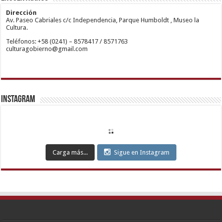
giriş
Anadolu
restbetcdn.com
Yakası
Dirección
Escort
Av. Paseo Cabriales c/c Independencia, Parque Humboldt , Museo la
Kadıköy
Cultura.
Escort
Teléfonos: +58 (0241) – 8578417 / 8571763
Ataşehir
culturagobierno@gmail.com
Escort
Anadolu
Yakası
Escort
Pendik
Escort
Maltepe
Escort
Instagram
Kurtköy
Escort
Ankara
Escort
Eryaman
Escort
Etimesgut
Carga más...
Sigue en Instagram
Escort
Sincan
Escort
Çankaya
Escort
Kızılay
Escort
Etlik
Escort
Keçiören