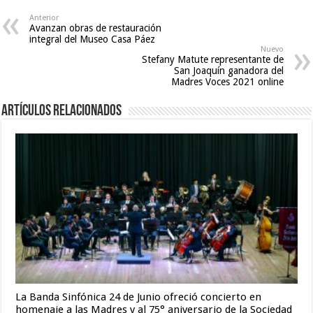
leone
Anterior
Avanzan obras de restauración
hd
integral del Museo Casa Páez
video
Nuevo
Stefany Matute representante de
xxx
,
San Joaquín ganadora del
new
Madres Voces 2021 online
hd
sex
Artículos relacionados
video
La Banda Sinfónica 24 de Junio ofreció concierto en
homenaje a las Madres y al 75° aniversario de la Sociedad