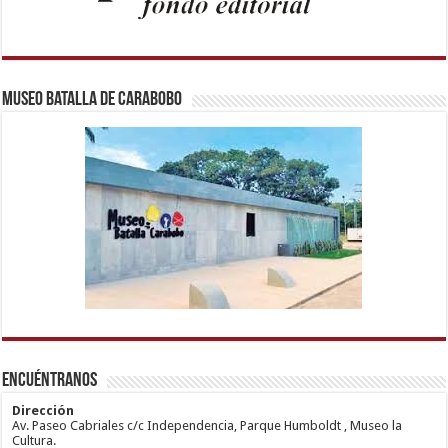
Museo Batalla de Carabobo
1xbetm.info
https://mvbcasino.com/
deneme
Kadıköy
hipas.info
bonusu
Escort
wiibet.com
veren
Ataşehir
Encuéntranos
mariobet
siteler
Escort
giriş
Anadolu
restbetcdn.com
Yakası
Dirección
Escort
Av. Paseo Cabriales c/c Independencia, Parque Humboldt , Museo la
Kadıköy
Cultura.