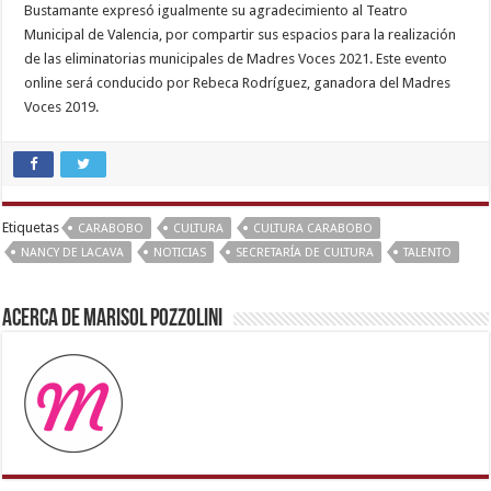
Bustamante expresó igualmente su agradecimiento al Teatro
Municipal de Valencia, por compartir sus espacios para la realización
de las eliminatorias municipales de Madres Voces 2021. Este evento
online será conducido por Rebeca Rodríguez, ganadora del Madres
Voces 2019.
kajal
agarwal
sex
,
aunty
Etiquetas
CARABOBO
CULTURA
CULTURA CARABOBO
nude
,
NANCY DE LACAVA
NOTICIAS
SECRETARÍA DE CULTURA
TALENTO
sex
video
,
Acerca de Marisol Pozzolini
desi
aunty
fuking
in
clear
telugu
voice
,
sunny