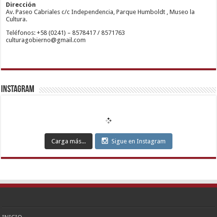
restbetcdn.com
Yakası
Dirección
Escort
Av. Paseo Cabriales c/c Independencia, Parque Humboldt , Museo la
Kadıköy
Cultura.
Escort
Teléfonos: +58 (0241) – 8578417 / 8571763
Ataşehir
culturagobierno@gmail.com
Escort
Anadolu
Yakası
Escort
Pendik
Escort
Maltepe
Escort
Instagram
Kurtköy
Escort
Ankara
Escort
Eryaman
Escort
Etimesgut
Carga más...
Sigue en Instagram
Escort
Sincan
Escort
Çankaya
Escort
Kızılay
Escort
Etlik
Escort
Keçiören
Escort