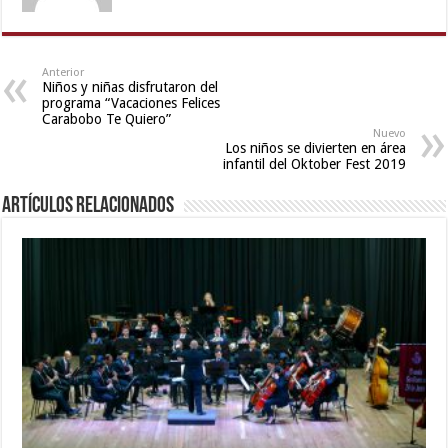
sex
video
,
indian
with
Anterior
Niños y niñas disfrutaron del
bit
programa “Vacaciones Felices
tits
Carabobo Te Quiero”
Nuevo
fucking
Los niños se divierten en área
hard
,
infantil del Oktober Fest 2019
telugu
Artículos relacionados
porn
stars