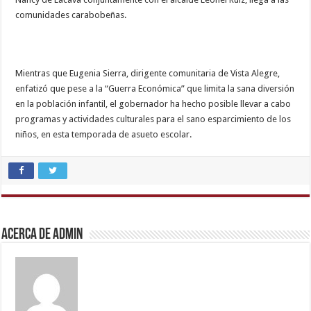
comunidades carabobeñas.
Mientras que Eugenia Sierra, dirigente comunitaria de Vista Alegre,
enfatizó que pese a la “Guerra Económica” que limita la sana diversión
en la población infantil, el gobernador ha hecho posible llevar a cabo
programas y actividades culturales para el sano esparcimiento de los
niños, en esta temporada de asueto escolar.
tamil
desi
sex
,
beeg
com
,
Acerca de admin
brazzers
xxx
video
,
hindi
story