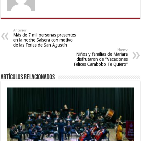
hindi
xxx
video
,
live
blue
Anterior
Más de 7 mil personas presentes
film
,
en la noche Salsera con motivo
bf
de las Ferias de San Agustín
Nuevo
video
Niños y familias de Mariara
disfrutaron de “Vacaciones
Felices Carabobo Te Quiero”
Artículos relacionados