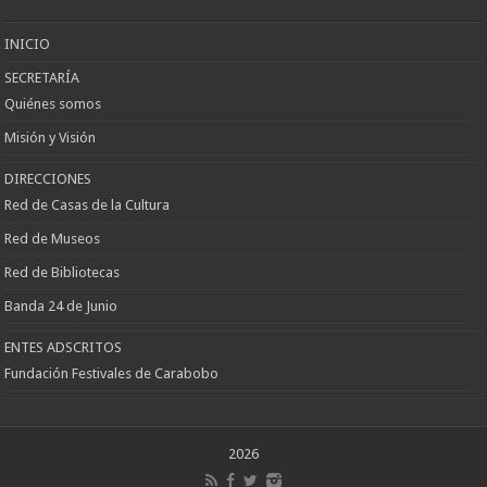
Escort
Keçiören
Escort
INICIO
SECRETARÍA
Quiénes somos
Misión y Visión
DIRECCIONES
Red de Casas de la Cultura
Red de Museos
Red de Bibliotecas
Banda 24 de Junio
ENTES ADSCRITOS
Fundación Festivales de Carabobo
2026