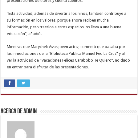
presentaciones de títeres y cuenta cuentos.
“Esta actividad, además de divertir a los niños, también contribuye a
su formación en los valores, porque ahora reciben mucha
información, pero traerlos a estos espacios los lleva a una buena
educación”, añadió.
Mientras que Marycheli Vivas joven actriz, comentó que pasaba por
las inmediaciones de la “Biblioteca Pública Manuel Feo La Cruz” y al
ver la actividad de “Vacaciones Felices Carabobo Te Quiero”, no dudó
en entrar para disfrutar de las presentaciones.
kannada
sex
,
rajasthani
bf
video
,
Acerca de admin
indian
porn
star
,
hd