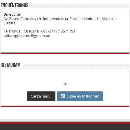
wiibet.com
veren
Ataşehir
Encuéntranos
mariobet
siteler
Escort
giriş
Anadolu
restbetcdn.com
Yakası
Dirección
Escort
Av. Paseo Cabriales c/c Independencia, Parque Humboldt , Museo la
Kadıköy
Cultura.
Escort
Teléfonos: +58 (0241) – 8578417 / 8571763
Ataşehir
culturagobierno@gmail.com
Escort
Anadolu
Yakası
Escort
Pendik
Escort
Maltepe
Escort
Instagram
Kurtköy
Escort
Ankara
Escort
Eryaman
Escort
Etimesgut
Carga más...
Sigue en Instagram
Escort
Sincan
Escort
Çankaya
Escort
Kızılay
Escort
Etlik