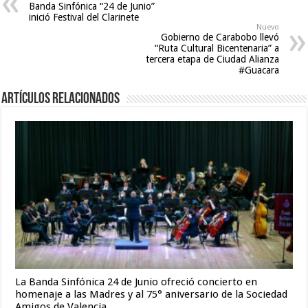
Banda Sinfónica “24 de Junio”
videos
inició Festival del Clarinete
com
,
Nuevo
Gobierno de Carabobo llevó
hot
“Ruta Cultural Bicentenaria” a
sexy
tercera etapa de Ciudad Alianza
#Guacara
video
Artículos relacionados
La Banda Sinfónica 24 de Junio ofreció concierto en
homenaje a las Madres y al 75° aniversario de la Sociedad
Amigos de Valencia