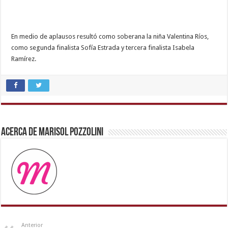
En medio de aplausos resultó como soberana la niña Valentina Ríos,
como segunda finalista Sofía Estrada y tercera finalista Isabela
Ramírez.
indian
sexy
couple
,
ove
sex
Acerca de Marisol Pozzolini
video
,
desi
indian
xxx
hd
,
bhabhi
xxx
,
kerala
sex
Anterior