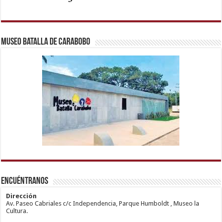
Museo Batalla de Carabobo
1xbetm.info
https://mvbcasino.com/
deneme
Kadıköy
hipas.info
bonusu
Escort
wiibet.com
veren
Ataşehir
Encuéntranos
mariobet
siteler
Escort
giriş
Anadolu
restbetcdn.com
Yakası
Dirección
Escort
Av. Paseo Cabriales c/c Independencia, Parque Humboldt , Museo la
Kadıköy
Cultura.
Escort