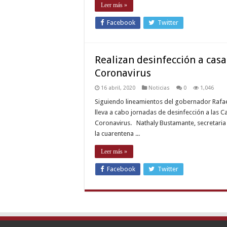
Leer más »
Facebook
Twitter
Realizan desinfección a cas
Coronavirus
16 abril, 2020
Noticias
0
1,046
Siguiendo lineamientos del gobernador Rafael 
lleva a cabo jornadas de desinfección a las 
Coronavirus. Nathaly Bustamante, secretaria 
la cuarentena ...
Leer más »
Facebook
Twitter