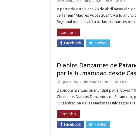
26 abril, 2021
Noticias
0
848
A partir de este lunes 26 de abril hasta el 9 
certamen “Madres Voces 2021”. Así lo anunció 
Regional quien invitó a todas las madres del e
Leer más »
Facebook
Twitter
Diablos Danzantes de Patan
por la humanidad desde Ca
9 junio, 2020
Noticias
0
1,097
Debido a la situación mundial por el Covid-19,
Christi, los Diablos Danzantes de Patanemo, p
Organización de las Naciones Unidas para la Ed
Leer más »
Facebook
Twitter