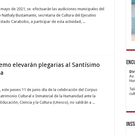
de mayo de 2021, se efectuarán las audiciones municipales del
Nathaly Bustamante, secretaria de Cultura del Ejecutivo
stado Carabobo, a participar de esta actividad, ...
1x
htt
de
Ka
hip
bo
Esc
wii
ve
Ata
Enc
ma
sit
Esc
emo elevarán plegarias al Santísimo
gir
An
sa
re
Yak
Di
Esc
Av.
Ka
Hum
Esc
Tel
Ata
 este jueves 11 de junio día de la celebración del Corpus
cu
Esc
atrimonio Cultural e Inmaterial de la Humanidad ante la
An
ucación, Ciencia y la Cultura (Unesco), no saldrán a ...
Yak
Esc
Esc
Ma
Esc
Ins
Kur
Esc
An