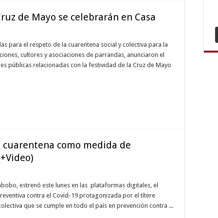
Esc
Er
 Cruz de Mayo se celebrarán en Casa
Esc
Eti
Esc
Sin
 para el respeto de la cuarentena social y colectiva para la
Esc
ciones, cultores y asociaciones de parrandas, anunciaron el
Ça
es públicas relacionadas con la festividad de la Cruz de Mayo
Esc
Kız
Esc
Etli
Esc
Keç
Esc
on cuarentena como medida de
(+Video)
bobo, estrenó este lunes en las plataformas digitales, el
eventiva contra el Covid-19 protagonizada por el títere
colectiva que se cumple en todo el país en prevención contra ...