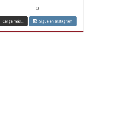
ort
yaman
ort
mesgut
Carga más...
Sigue en Instagram
ort
can
ort
nkaya
ort
ılay
ort
k
ort
iören
ort