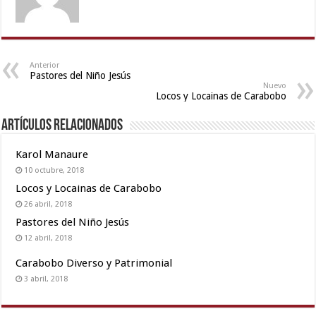
hard
by
devar
,
www
xnxx
Anterior
Pastores del Niño Jesús
com
,
Nuevo
Locos y Locainas de Carabobo
xxx
video
Artículos relacionados
hd
full
Karol Manaure
hd
,
10 octubre, 2018
xxx
Locos y Locainas de Carabobo
desi
26 abril, 2018
girl
hd
Pastores del Niño Jesús
video
,
12 abril, 2018
new
Carabobo Diverso y Patrimonial
xxx
3 abril, 2018
video