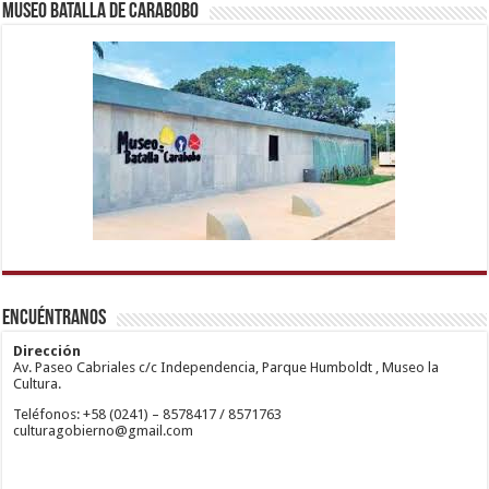
Museo Batalla de Carabobo
1xbetm.info
https://mvbcasino.com/
deneme
Kadıköy
hipas.info
bonusu
Escort
wiibet.com
veren
Ataşehir
Encuéntranos
mariobet
siteler
Escort
giriş
Anadolu
restbetcdn.com
Yakası
Dirección
Escort
Av. Paseo Cabriales c/c Independencia, Parque Humboldt , Museo la
Kadıköy
Cultura.
Escort
Teléfonos: +58 (0241) – 8578417 / 8571763
Ataşehir
culturagobierno@gmail.com
Escort
Anadolu
Yakası
Escort
Pendik