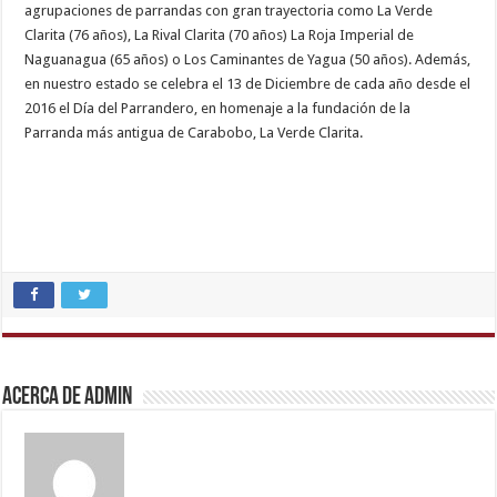
agrupaciones de parrandas con gran trayectoria como La Verde
Clarita (76 años), La Rival Clarita (70 años) La Roja Imperial de
Naguanagua (65 años) o Los Caminantes de Yagua (50 años). Además,
en nuestro estado se celebra el 13 de Diciembre de cada año desde el
2016 el Día del Parrandero, en homenaje a la fundación de la
Parranda más antigua de Carabobo, La Verde Clarita.
indian
teen
fucked
in
office
,
Acerca de admin
beautiful
indian
bhabhi
fukad