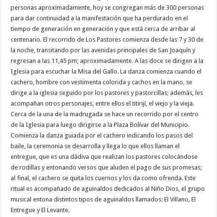
personas aproximadamente, hoy se congregan más de 300 personas
para dar continuidad a la manifestación que ha perdurado en el
tiempo de generación en generación y que está cerca de arribar al
centenario. El recorrido de Los Pastores comienza desde las 7 y 30 de
la noche, transitando por las avenidas principales de San Joaquín y
regresan a las 11,45 pm; aproximadamente. A las doce se dirigen a la
Iglesia para escuchar la Misa del Gallo. La danza comienza cuando el
cachero, hombre con vestimenta colorida y cachos en la mano, se
dirige a la iglesia seguido por los pastores y pastorcillas; además, les
acompañan otros personajes, entre ellos el titirijí, el viejo y la vieja.
Cerca de la una de la madrugada se hace un recorrido por el centro
de la Iglesia para luego dirigirse a la Plaza Bolívar del Municipio.
Comienza la danza guiada por el cachero indicando los pasos del
baile, la ceremonia se desarrolla y llega lo que ellos llaman el
entregue, que es una dádiva que realizan los pastores colocándose
de rodillas y entonando versos que aluden el pago de sus promesas;
al final, el cachero se quita los cuernos y los da como ofrenda. Este
ritual es acompañado de aguinaldos dedicados al Niño Dios, el grupo
musical entona distintos tipos de aguinaldos llamados: El Villano, El
Entregue y El Levante.