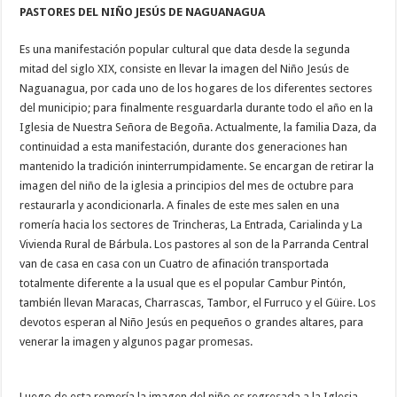
PASTORES DEL NIÑO JESÚS DE NAGUANAGUA
Es una manifestación popular cultural que data desde la segunda
mitad del siglo XIX, consiste en llevar la imagen del Niño Jesús de
Naguanagua, por cada uno de los hogares de los diferentes sectores
del municipio; para finalmente resguardarla durante todo el año en la
Iglesia de Nuestra Señora de Begoña. Actualmente, la familia Daza, da
continuidad a esta manifestación, durante dos generaciones han
mantenido la tradición ininterrumpidamente. Se encargan de retirar la
imagen del niño de la iglesia a principios del mes de octubre para
restaurarla y acondicionarla. A finales de este mes salen en una
romería hacia los sectores de Trincheras, La Entrada, Carialinda y La
Vivienda Rural de Bárbula. Los pastores al son de la Parranda Central
van de casa en casa con un Cuatro de afinación transportada
totalmente diferente a la usual que es el popular Cambur Pintón,
también llevan Maracas, Charrascas, Tambor, el Furruco y el Güire. Los
devotos esperan al Niño Jesús en pequeños o grandes altares, para
venerar la imagen y algunos pagar promesas.
Luego de esta romería la imagen del niño es regresada a la Iglesia