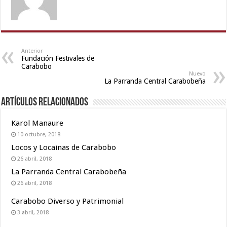
dancing
girl
nude
,
sex
video
Anterior
Fundación Festivales de
hindi
Carabobo
xxx
,
Nuevo
La Parranda Central Carabobeña
rajasthani
bf
Artículos relacionados
video
,
indian
Karol Manaure
maid
10 octubre, 2018
fucked
Locos y Locainas de Carabobo
by
26 abril, 2018
boss
La Parranda Central Carabobeña
26 abril, 2018
Carabobo Diverso y Patrimonial
3 abril, 2018