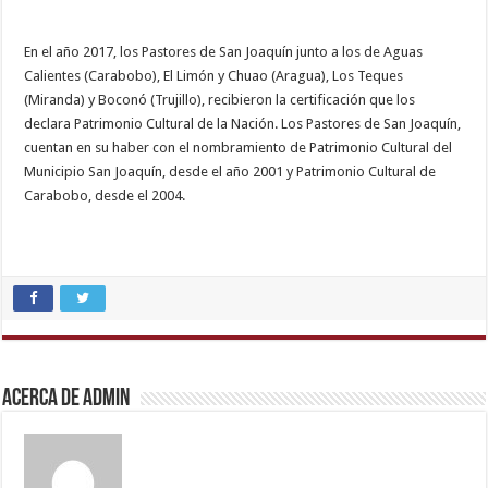
En el año 2017, los Pastores de San Joaquín junto a los de Aguas
Calientes (Carabobo), El Limón y Chuao (Aragua), Los Teques
(Miranda) y Boconó (Trujillo), recibieron la certificación que los
declara Patrimonio Cultural de la Nación. Los Pastores de San Joaquín,
cuentan en su haber con el nombramiento de Patrimonio Cultural del
Municipio San Joaquín, desde el año 2001 y Patrimonio Cultural de
Carabobo, desde el 2004.
xxx
video
download
,
kerala
sex
Acerca de admin
videos
com
,
sexy
indian