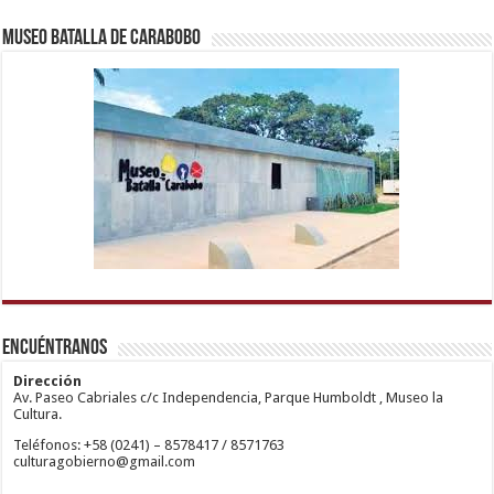
Museo Batalla de Carabobo
1xbetm.info
https://mvbcasino.com/
deneme
Kadıköy
hipas.info
bonusu
Escort
wiibet.com
veren
Ataşehir
Encuéntranos
mariobet
siteler
Escort
giriş
Anadolu
restbetcdn.com
Yakası
Dirección
Escort
Av. Paseo Cabriales c/c Independencia, Parque Humboldt , Museo la
Kadıköy
Cultura.
Escort
Teléfonos: +58 (0241) – 8578417 / 8571763
Ataşehir
culturagobierno@gmail.com
Escort
Anadolu