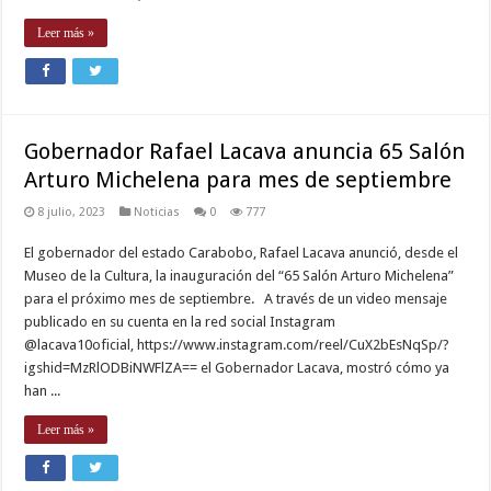
Leer más »
Gobernador Rafael Lacava anuncia 65 Salón
Arturo Michelena para mes de septiembre
8 julio, 2023
Noticias
0
777
El gobernador del estado Carabobo, Rafael Lacava anunció, desde el
Museo de la Cultura, la inauguración del “65 Salón Arturo Michelena”
para el próximo mes de septiembre. A través de un video mensaje
publicado en su cuenta en la red social Instagram
@lacava10oficial, https://www.instagram.com/reel/CuX2bEsNqSp/?
igshid=MzRlODBiNWFlZA== el Gobernador Lacava, mostró cómo ya
han ...
Leer más »