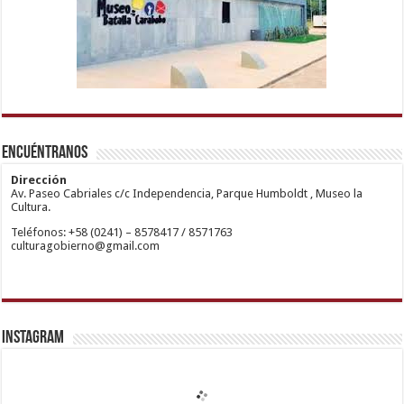
1xbetm.info
https://mvbcasino.com/
deneme
Kadıköy
hipas.info
bonusu
Escort
wiibet.com
veren
Ataşehir
Encuéntranos
mariobet
siteler
Escort
giriş
Anadolu
restbetcdn.com
Yakası
Dirección
Escort
Av. Paseo Cabriales c/c Independencia, Parque Humboldt , Museo la
Kadıköy
Cultura.
Escort
Teléfonos: +58 (0241) – 8578417 / 8571763
Ataşehir
culturagobierno@gmail.com
Escort
Anadolu
Yakası
Escort
Pendik
Escort
Maltepe
Escort
Instagram
Kurtköy
Escort
Ankara
Escort
Eryaman