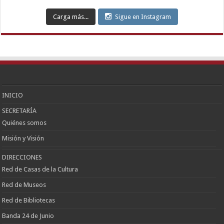
Escort
Etimesgut
Carga más...
Sigue en Instagram
Escort
Sincan
Escort
Çankaya
Escort
Kızılay
Escort
Etlik
Escort
Keçiören
Escort
INICIO
SECRETARÍA
Quiénes somos
Misión y Visión
DIRECCIONES
Red de Casas de la Cultura
Red de Museos
Red de Bibliotecas
Banda 24 de Junio