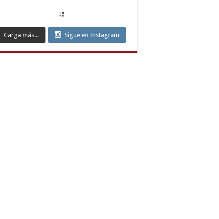
ort
yaman
ort
mesgut
Carga más...
Sigue en Instagram
ort
can
ort
nkaya
ort
ılay
ort
k
ort
iören
ort