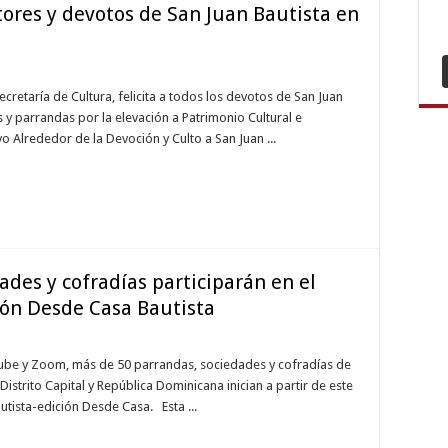
ltores y devotos de San Juan Bautista en
Esc
Er
Esc
Eti
Esc
Sin
retaría de Cultura, felicita a todos los devotos de San Juan
Esc
s y parrandas por la elevación a Patrimonio Cultural e
Ça
Esc
vo Alrededor de la Devoción y Culto a San Juan ...
Kız
Esc
Etli
Esc
Keç
Esc
des y cofradías participarán en el
ión Desde Casa Bautista
uTube y Zoom, más de 50 parrandas, sociedades y cofradías de
istrito Capital y República Dominicana inician a partir de este
utista-edición Desde Casa. Esta ...