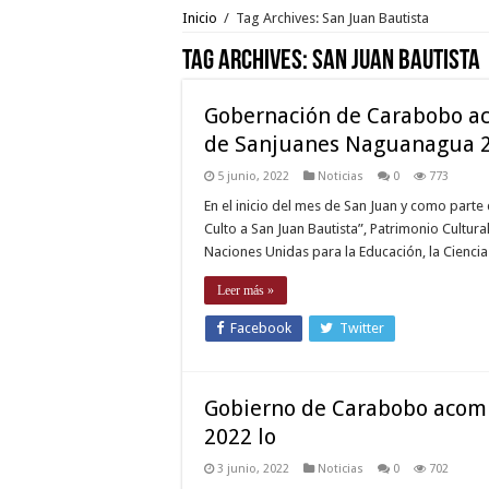
Inicio
/
Tag Archives: San Juan Bautista
Tag Archives:
San Juan Bautista
Gobernación de Carabobo ac
de Sanjuanes Naguanagua 
5 junio, 2022
Noticias
0
773
En el inicio del mes de San Juan y como parte 
Culto a San Juan Bautista”, Patrimonio Cultur
Naciones Unidas para la Educación, la Ciencia y 
Leer más »
Facebook
Twitter
Gobierno de Carabobo acomp
2022 lo
3 junio, 2022
Noticias
0
702