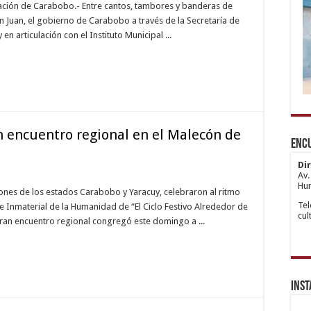
nación de Carabobo.- Entre cantos, tambores y banderas de
n Juan, el gobierno de Carabobo a través de la Secretaría de
 en articulación con el Instituto Municipal ...
1x
htt
de
Ka
hip
bo
Esc
 encuentro regional en el Malecón de
wii
ve
Ata
Enc
ma
sit
Esc
gir
An
re
Yak
Di
Esc
Av.
Ka
Hum
ones de los estados Carabobo y Yaracuy, celebraron al ritmo
Esc
Tel
Ata
 e Inmaterial de la Humanidad de “El Ciclo Festivo Alrededor de
cu
Esc
gran encuentro regional congregó este domingo a ...
An
Yak
Esc
Esc
Ma
Esc
Ins
Kur
Esc
An