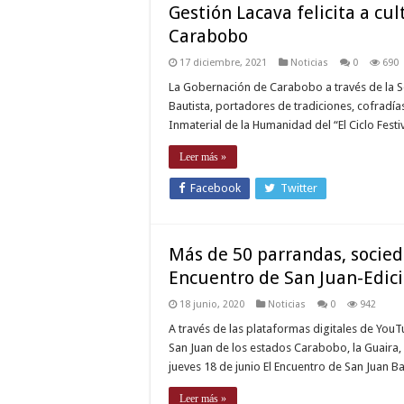
Gestión Lacava felicita a cu
Carabobo
17 diciembre, 2021
Noticias
0
690
La Gobernación de Carabobo a través de la Sec
Bautista, portadores de tradiciones, cofradía
Inmaterial de la Humanidad del “El Ciclo Festi
Leer más »
Facebook
Twitter
Más de 50 parrandas, socieda
Encuentro de San Juan-Edic
18 junio, 2020
Noticias
0
942
A través de las plataformas digitales de Yo
San Juan de los estados Carabobo, la Guaira, D
jueves 18 de junio El Encuentro de San Juan Ba
Leer más »