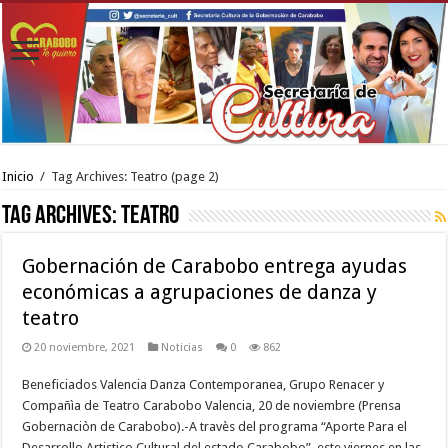
Inicio
/
Tag Archives: Teatro
(page 2)
Tag Archives:
Teatro
Gobernación de Carabobo entrega ayudas
económicas a agrupaciones de danza y
teatro
20 noviembre, 2021
Noticias
0
862
Beneficiados Valencia Danza Contemporanea, Grupo Renacer y
Compañìa de Teatro Carabobo Valencia, 20 de noviembre (Prensa
Gobernaciòn de Carabobo).-A travès del programa “Aporte Para el
Desarrollo Artistico Cultural del estado Carabobo”, este viernes en las