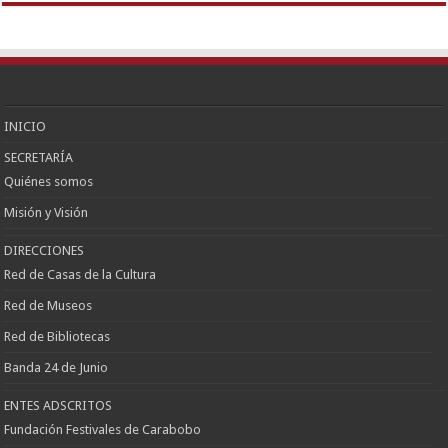
Escort
Çankaya
Escort
Kızılay
Escort
Etlik
Escort
Keçiören
Escort
INICIO
SECRETARÍA
Quiénes somos
Misión y Visión
DIRECCIONES
Red de Casas de la Cultura
Red de Museos
Red de Bibliotecas
Banda 24 de Junio
ENTES ADSCRITOS
Fundación Festivales de Carabobo