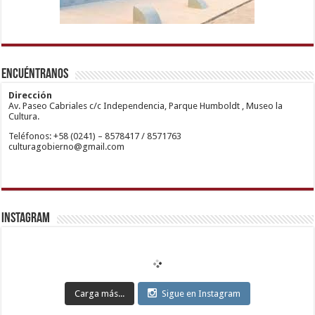
1xbetm.info
https://mvbcasino.com/
deneme
Kadıköy
hipas.info
bonusu
Escort
wiibet.com
veren
Ataşehir
Encuéntranos
mariobet
siteler
Escort
giriş
Anadolu
restbetcdn.com
Yakası
Dirección
Escort
Av. Paseo Cabriales c/c Independencia, Parque Humboldt , Museo la
Kadıköy
Cultura.
Escort
Teléfonos: +58 (0241) – 8578417 / 8571763
Ataşehir
culturagobierno@gmail.com
Escort
Anadolu
Yakası
Escort
Pendik
Escort
Maltepe
Escort
Instagram
Kurtköy
Escort
Ankara
Escort
Eryaman
Escort
Etimesgut
Carga más...
Sigue en Instagram
Escort
Sincan