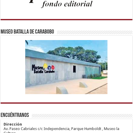
Museo Batalla de Carabobo
1xbetm.info
https://mvbcasino.com/
deneme
Kadıköy
hipas.info
bonusu
Escort
wiibet.com
veren
Ataşehir
Encuéntranos
mariobet
siteler
Escort
giriş
Anadolu
restbetcdn.com
Yakası
Dirección
Escort
Av. Paseo Cabriales c/c Independencia, Parque Humboldt , Museo la
Kadıköy