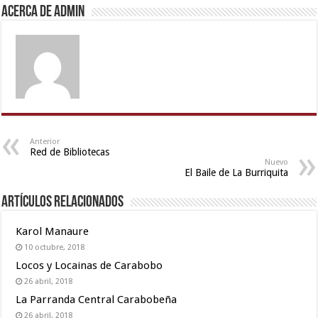
video
,
Acerca de admin
desi
aunty
fuking
in
clear
telugu
voice
,
riya
singh
Anterior
Red de Bibliotecas
web
Nuevo
El Baile de La Burriquita
series
nude
,
Artículos relacionados
desi
xxx
,
Karol Manaure
Indonesian
10 octubre, 2018
nurse
Locos y Locainas de Carabobo
sex
26 abril, 2018
scandal
,
new
La Parranda Central Carabobeña
xxx
26 abril, 2018