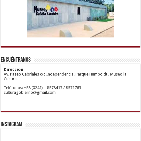
1xbetm.info
https://mvbcasino.com/
deneme
Kadıköy
hipas.info
bonusu
Escort
wiibet.com
veren
Ataşehir
Encuéntranos
mariobet
siteler
Escort
giriş
Anadolu
restbetcdn.com
Yakası
Dirección
Escort
Av. Paseo Cabriales c/c Independencia, Parque Humboldt , Museo la
Kadıköy
Cultura.
Escort
Teléfonos: +58 (0241) – 8578417 / 8571763
Ataşehir
culturagobierno@gmail.com
Escort
Anadolu
Yakası
Escort
Pendik
Escort
Maltepe
Escort
Instagram
Kurtköy
Escort
Ankara
Escort