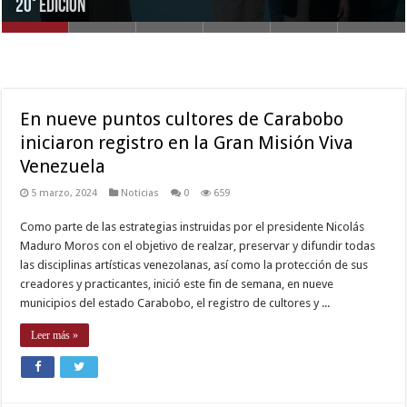
20° edición
dotación de tela en Bejuma, Montalbán y Miranda
Otero Soto en el Museo de la Cultura de Carabobo
2025
Soto en Museo de la Cultura
Burriquitas de Venezuela, Naguanagua 2025
.
xxx
En nueve puntos cultores de Carabobo
video
download
iniciaron registro en la Gran Misión Viva
,
japanese
Venezuela
porn
,
5 marzo, 2024
Noticias
0
659
sex
video
Como parte de las estrategias instruidas por el presidente Nicolás
hindi
Maduro Moros con el objetivo de realzar, preservar y difundir todas
xxx
,
las disciplinas artísticas venezolanas, así como la protección de sus
Indo
creadores y practicantes, inició este fin de semana, en nueve
scandal
municipios del estado Carabobo, el registro de cultores y ...
sex
Leer más »
bokep
video
,
hd
hindi