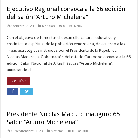
xxx
Ejecutivo Regional convoca a la 66 edición
video
,
del Salón “Arturo Michelena”
telugu
sex
2 febrero, 2024
Noticias
0
1,786
Con el objetivo de fomentar el desarrollo cultural, educativo y
crecimiento espiritual de la población venezolana, de acuerdo a las
líneas estratégicas instruidas por el Presidente de la República,
Nicolás Maduro, la Gobernación del estado Carabobo convoca a la 66
edición Salón Nacional de Artes Plásticas “Arturo Michelena”,
anunciando el ...
Leer más »
Presidente Nicolás Maduro inauguró 65
Salón “Arturo Michelena”
30 septiembre, 2023
Noticias
0
800