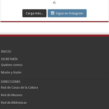
Eryaman
Escort
Etimesgut
Carga más...
Sigue en Instagram
Escort
Sincan
Escort
Çankaya
Escort
Kızılay
Escort
Etlik
Escort
Keçiören
Escort
INICIO
SECRETARÍA
Quiénes somos
Misión y Visión
DIRECCIONES
Red de Casas de la Cultura
Red de Museos
Red de Bibliotecas