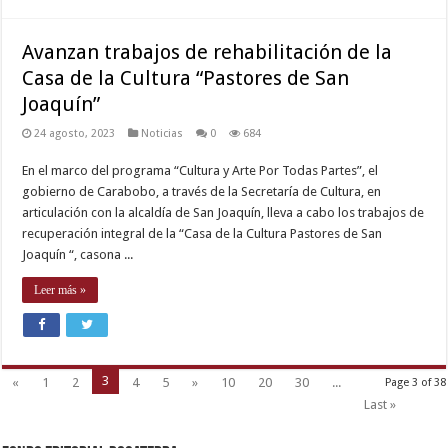
Avanzan trabajos de rehabilitación de la
Casa de la Cultura “Pastores de San
Joaquín”
24 agosto, 2023
Noticias
0
684
En el marco del programa “Cultura y Arte Por Todas Partes”, el
gobierno de Carabobo, a través de la Secretaría de Cultura, en
articulación con la alcaldía de San Joaquín, lleva a cabo los trabajos de
recuperación integral de la “Casa de la Cultura Pastores de San
Joaquín “, casona ...
Leer más »
3
«
1
2
4
5
»
10
20
30
...
Page 3 of 38
Last »